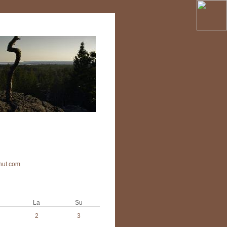
rnut.com
La
Su
2
3