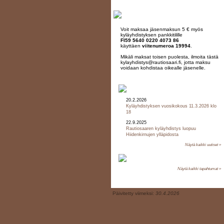
Voit maksaa jäsenmaksun 5 € myös
kyläyhdistyksen pankkitilille
FI59 5640 0220 4073 86
käyttäen
viitenumeroa 19994
.
Mikäli maksat toisen puolesta, ilmoita tästä
kylayhdistys@rautiosaari.fi, jotta maksu
voidaan kohdistaa oikealle jäsenelle.
20.2.2026
Kyläyhdistyksen vuosikokous 11.3.2026 klo
18
22.9.2025
Rautiosaaren kyläyhdistys luopuu
Hiidenkirnujen ylläpidosta
Näytä kaikki uutiset »
Näytä kaikki tapahtumat »
Päivitetty viimeksi:
30.4.2026