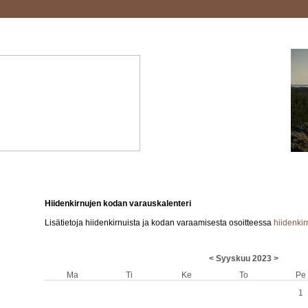
Hiidenkirnujen kodan varauskalenteri
Lisätietoja hiidenkirnuista ja kodan varaamisesta osoitteessa
hiidenki
<
Syyskuu 2023
>
Ma
Ti
Ke
To
Pe
1