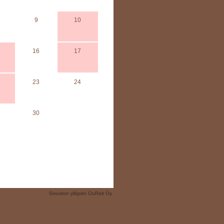
9
10
16
17
23
24
30
Sivuston ylläpito
OuRait Oy