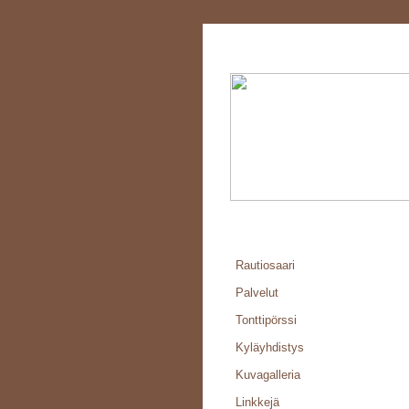
Rautiosaari
Palvelut
Tonttipörssi
Kyläyhdistys
Kuvagalleria
Linkkejä