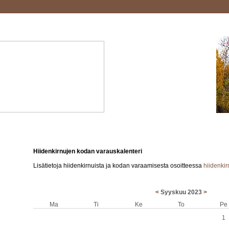
Hiidenkirnujen kodan varauskalenteri
Lisätietoja hiidenkirnuista ja kodan varaamisesta osoitteessa
hiidenki
<
Syyskuu 2023
>
Ma
Ti
Ke
To
Pe
1