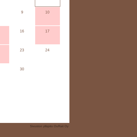
9
10
16
17
23
24
30
Sivuston ylläpito
OuRait Oy