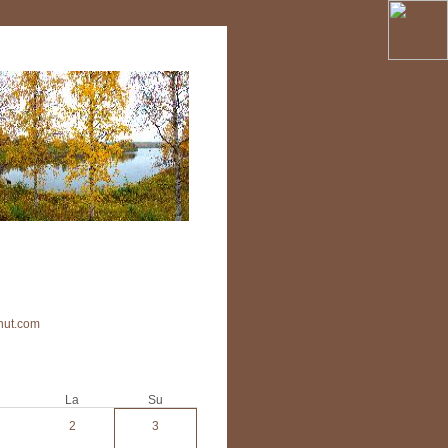
rnut.com
La
Su
2
3