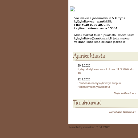
Voit maksaa jäsenmaksun 5 € myös
kyläyhdistyksen pankkitilille
FI59 5640 0220 4073 86
käyttäen
viitenumeroa 19994
.
Mikäli maksat toisen puolesta, ilmoita tästä
kylayhdistys@rautiosaari.fi, jotta maksu
voidaan kohdistaa oikealle jäsenelle.
20.2.2026
Kyläyhdistyksen vuosikokous 11.3.2026 klo
18
22.9.2025
Rautiosaaren kyläyhdistys luopuu
Hiidenkirnujen ylläpidosta
Näytä kaikki uutiset »
Näytä kaikki tapahtumat »
Päivitetty viimeksi:
30.4.2026