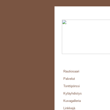
Rautiosaari
Palvelut
Tonttipörssi
Kyläyhdistys
Kuvagalleria
Linkkejä