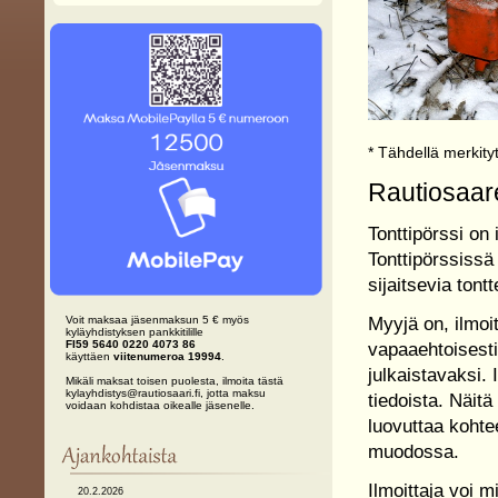
* Tähdellä merkityt
Rautiosaare
Tonttipörssi on 
Tonttipörssissä
sijaitsevia tontt
Myyjä on, ilmoi
Voit maksaa jäsenmaksun 5 € myös
kyläyhdistyksen pankkitilille
FI59 5640 0220 4073 86
vapaaehtoisesti
käyttäen
viitenumeroa 19994
.
julkaistavaksi. 
Mikäli maksat toisen puolesta, ilmoita tästä
kylayhdistys@rautiosaari.fi, jotta maksu
tiedoista. Näit
voidaan kohdistaa oikealle jäsenelle.
luovuttaa kohtee
muodossa.
Ilmoittaja voi m
20.2.2026