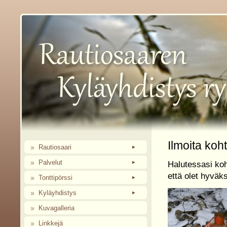
Ilmoita koh
Rautiosaari
Palvelut
Halutessasi koh
että olet hyväks
Tonttipörssi
Kyläyhdistys
Kuvagalleria
Linkkejä