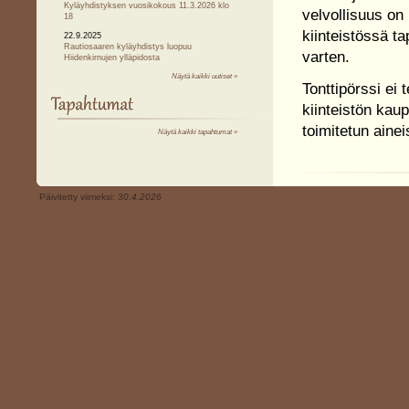
Kyläyhdistyksen vuosikokous 11.3.2026 klo
velvollisuus on 
18
kiinteistössä t
22.9.2025
Rautiosaaren kyläyhdistys luopuu
varten.
Hiidenkirnujen ylläpidosta
Näytä kaikki uutiset »
Tonttipörssi ei
kiinteistön kaup
toimitetun ainei
Näytä kaikki tapahtumat »
Päivitetty viimeksi:
30.4.2026