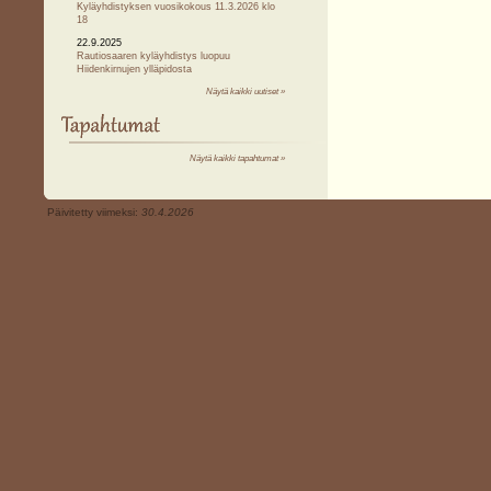
Kyläyhdistyksen vuosikokous 11.3.2026 klo
18
22.9.2025
Rautiosaaren kyläyhdistys luopuu
Hiidenkirnujen ylläpidosta
Näytä kaikki uutiset »
Näytä kaikki tapahtumat »
Päivitetty viimeksi:
30.4.2026