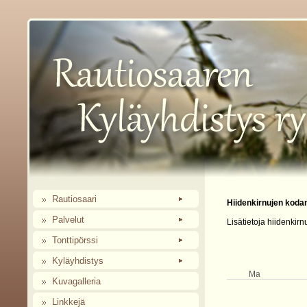
Rautiosaari
Hiidenkirnujen koda
Palvelut
Lisätietoja hiidenkir
Tonttipörssi
Kyläyhdistys
Ma
Kuvagalleria
Linkkejä