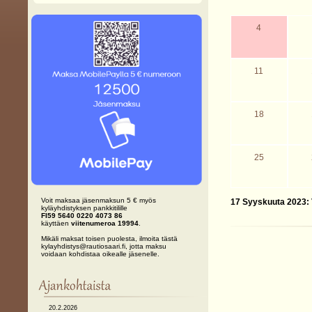
4
11
18
25
Voit maksaa jäsenmaksun 5 € myös
17 Syyskuuta 2023:
kyläyhdistyksen pankkitilille
FI59 5640 0220 4073 86
käyttäen
viitenumeroa 19994
.
Mikäli maksat toisen puolesta, ilmoita tästä
kylayhdistys@rautiosaari.fi, jotta maksu
voidaan kohdistaa oikealle jäsenelle.
20.2.2026